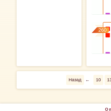
260
Назад
←
10
1
О 